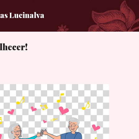
Pular para o conteúdo principal
ias Lucinalva
lhecer!