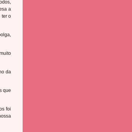
odos,
esa a
ter o
olga,
muito
no da
s que
s foi
nossa