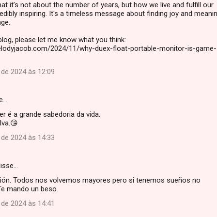
at it’s not about the number of years, but how we live and fulfill our
redibly inspiring. It's a timeless message about finding joy and meanin
age.
 blog, please let me know what you think:
lodyjacob.com/2024/11/why-duex-float-portable-monitor-is-game-
de 2024 às 12:09
e…
r é a grande sabedoria da vida.
lva.😘
de 2024 às 14:33
isse…
xión. Todos nos volvemos mayores pero si tenemos sueños no
Te mando un beso.
de 2024 às 14:41