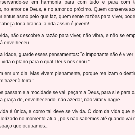
onservando-se em harmonia para com tudo e para com t
, no amor de Deus, e no amor do próximo. Quem conserva ac
entusiasmo pelo que faz, quem sente razões para viver, pode 
 cabeça toda branca, ainda assim é jovem!
, não descobre a razão para viver, não vibra, e não se emp
já envelheceu.
 idade, guarde esses pensamentos: "o importante não é viver 
 vida o plano para o qual Deus nos criou."
m em um dia. Mas vivem plenamente, porque realizam o desti
 trazer à terra."
 passam e a mocidade se vai, peçam a Deus, para si e para o
a graça de, envelhecendo, não azedar, não virar vinagre.
 é única, e como tal deve se vivida. O dom da vida que no
alorizado no momento atual, pois não sabemos até quando vai 
spaço que ocupamos...