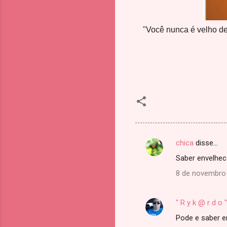
"Você nunca é velho de
chica
disse…
C
Saber envelhece
o
8 de novembro 
m
e
" R y k @ r d o "
n
Pode e saber e
t