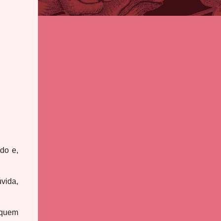
do e,
vida,
 quem