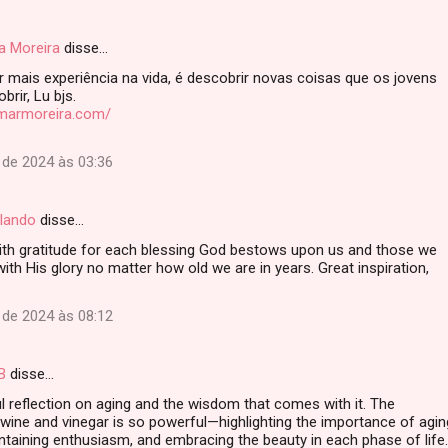
a Moreira
disse…
r mais experiência na vida, é descobrir novas coisas que os jovens
brir, Lu bjs.
imarmoreira.com/
de 2024 às 03:36
lando
disse…
ith gratitude for each blessing God bestows upon us and those we
with His glory no matter how old we are in years. Great inspiration,
de 2024 às 08:12
B
disse…
l reflection on aging and the wisdom that comes with it. The
wine and vinegar is so powerful—highlighting the importance of agin
ntaining enthusiasm, and embracing the beauty in each phase of life.