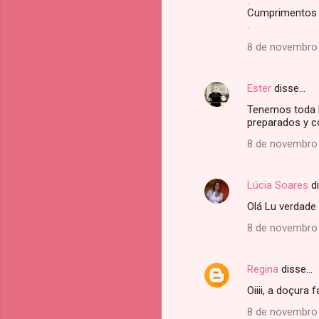
.
á
Cumprimentos 
.
r
8 de novembro 
i
o
s
Ester
disse…
Tenemos toda l
preparados y c
8 de novembro 
Lúcia Soares
d
Olá Lu verdade 
8 de novembro 
Regina
disse…
Oiiii, a doçura 
8 de novembro 