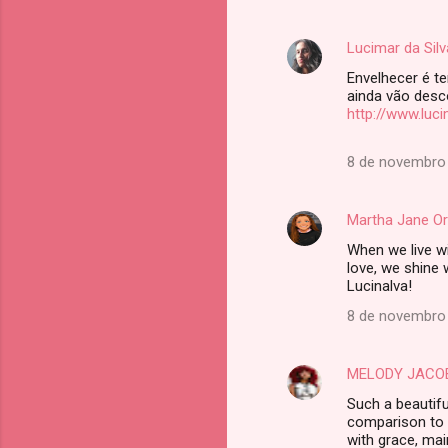
Lucimar da Silv
Envelhecer é te
ainda vão desco
http://www.luc
8 de novembro 
Martha Jane Or
When we live w
love, we shine 
Lucinalva!
8 de novembro 
MELODY JACO
Such a beautifu
comparison to 
with grace, mai