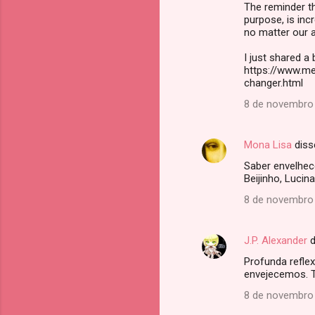
The reminder th
purpose, is inc
no matter our 
I just shared a
https://www.me
changer.html
8 de novembro 
Mona Lisa
diss
Saber envelhece
Beijinho, Lucina
8 de novembro 
J.P. Alexander
d
Profunda refle
envejecemos. 
8 de novembro 